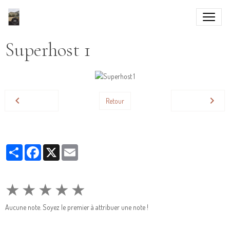
Superhost 1
Retour
Partager
Facebook
X
Email
★
★
★
★
★
Aucune note. Soyez le premier à attribuer une note !