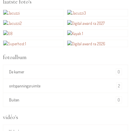
laatste foto's
fotoalbum
0
De kamer
2
ontspanningsruimte
0
Buiten
vidéo's