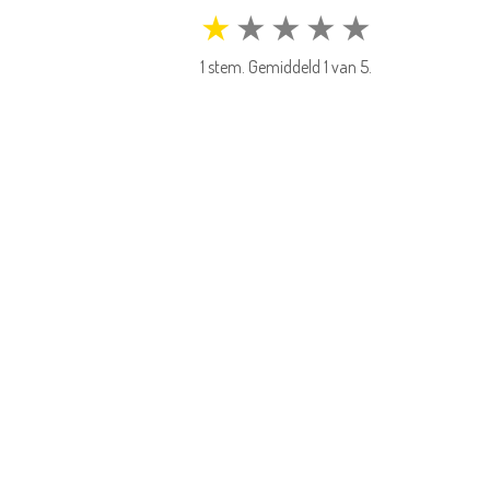
★
★
★
★
★
1
stem. Gemiddeld
1
van 5.